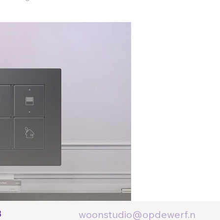
8
woonstudio@opdewerf.n